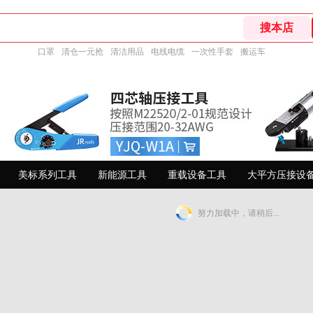
口罩
清仓一元抢
清洁用品
电线电缆
一次性手套
搬运车
美标系列工具
新能源工具
重载设备工具
大平方压接设
努力加载中，请稍后...