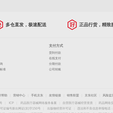
多仓直发，极速配送
正品行货，精致
支付方式
货到付款
在线支付
询
分期付款
标准
公司转账
家帮助
|
营销中心
|
手机京东
|
友情链接
|
销售联盟
|
京东社区
|
风险监
4号
|
ICP
|
药品医疗器械网络服务备案
|
自营医疗器械经营资质
|
药品网络
可证编号新出网证(京)字150号
|
出版物经营许可证
|
违法和不良信息举报电话：40