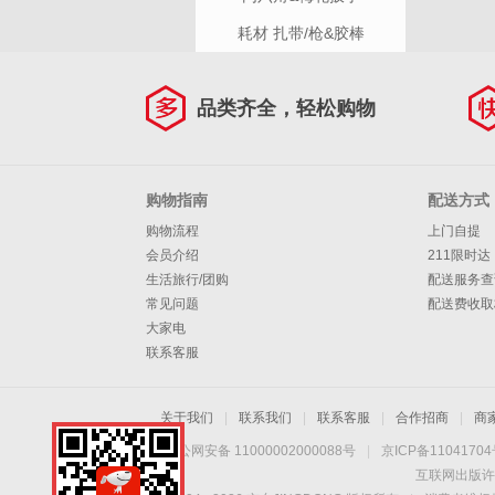
耗材 扎带/枪&胶棒
品类齐全，轻松购物
购物指南
配送方式
购物流程
上门自提
会员介绍
211限时达
生活旅行/团购
配送服务查
常见问题
配送费收取
大家电
联系客服
关于我们
|
联系我们
|
联系客服
|
合作招商
|
商
京公网安备 11000002000088号
|
京ICP备1104170
互联网出版许