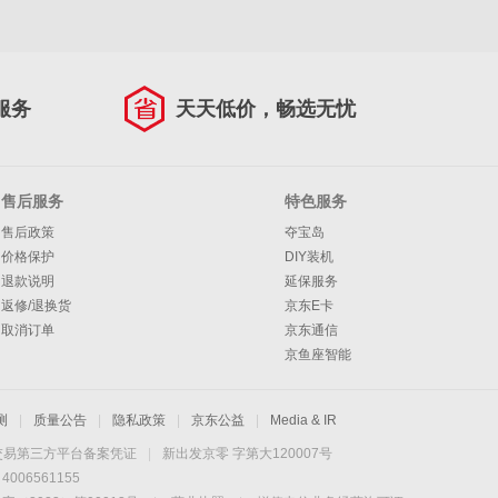
服务
天天低价，畅选无忧
售后服务
特色服务
售后政策
夺宝岛
价格保护
DIY装机
退款说明
延保服务
返修/退换货
京东E卡
取消订单
京东通信
京鱼座智能
测
|
质量公告
|
隐私政策
|
京东公益
|
Media & IR
交易第三方平台备案凭证
|
新出发京零 字第大120007号
06561155