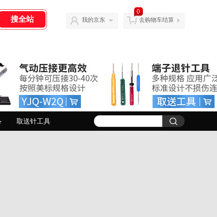
0
我的京东
去购物车结算
备
取送针工具